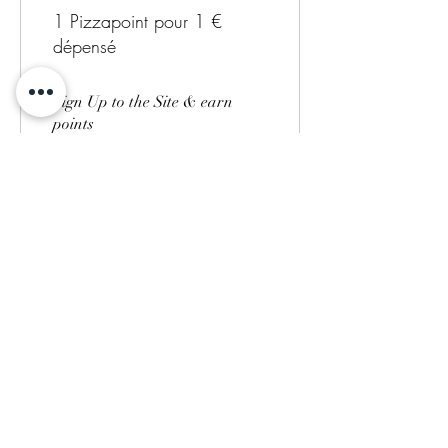
1 Pizzapoint pour 1 €
dépensé
Sign Up to the Site & earn
points
Obtenir 30 Pizzapoint
03
Utiliser des
récompenses
Réduction sur une commande