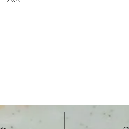
12,90 €
nte
©2