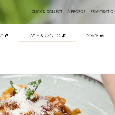
CLICK & COLLECT
À PROPOS
PRIVATISATIO
Z' 🍕
PASTA & RISOTTO 🍝
DOLCE 🍰