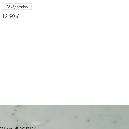
Végétarien
12,90 €
021 par
VP AGENCY.